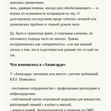
довольно примитивно:
мазь, давящая повязка, иногда укол обезболивающего — и
игрока по возможности возвращали на лёд. О
долгосрочных последствиях вроде «убитых» коленей или
хронических проблем со спиной думали мало.
Да, были и грамотные врачи, и отдельные клиники, но
системного подхода часто не хватало. Травма
воспринималась как «неприятность», а не как важный
сигнал о том, что в подготовке или режиме что-то идёт не
так.
Что изменилось в «Авангарде»
У «Авангарда» эволюция шла вместе с ростом требований
КХЛ. Появились:
- постоянное сотрудничество с профильными ортопедами и
нейрохирургами;
- собственный центр спортивной медицины для хоккеистов,
работающий связкой с клубом и школой;
- команда врачей, физиотерапевтов и тренеров по ОФП,