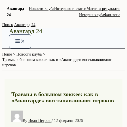
Авангард
Новости клуба
Интервью и статьи
Матчи и результаты
24
История клуба
Фан-зона
Skip
Поиск
Авангард
24
Авангард 24
to
content
Home
Новости клуба
Травмы в большом хоккее: как в «Авангарде» восстанавливают
игроков
Травмы в большом хоккее: как в
«Авангарде» восстанавливают игроков
By
Иван Петров
/
12 февраля, 2026