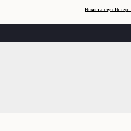
Новости клуба
Интервь