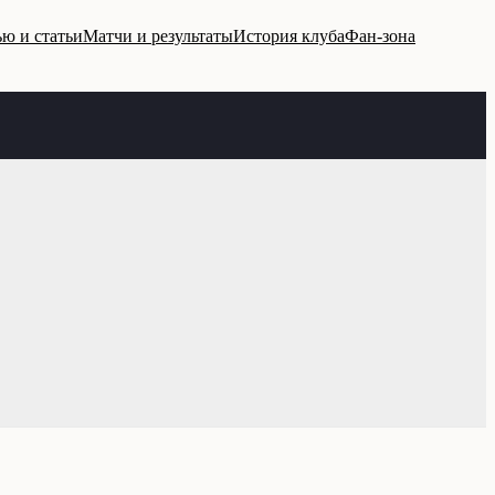
ю и статьи
Матчи и результаты
История клуба
Фан-зона