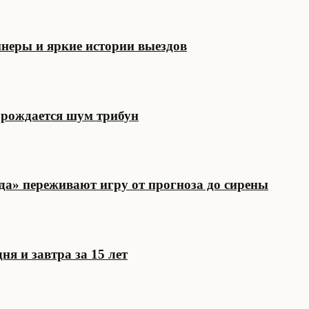
неры и яркие истории выездов
 рождается шум трибун
а» переживают игру от прогноза до сирены
ня и завтра за 15 лет