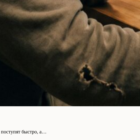
 поступят быстро, а…