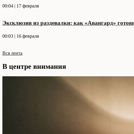
00:04 | 17 февраля
Эксклюзив из раздевалки: как «Авангард» готов
00:03 | 16 февраля
Вся лента
В центре внимания