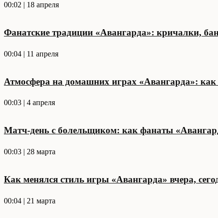
00:02 | 18 апреля
Фанатские традиции «Авангарда»: кричалки, бан
00:04 | 11 апреля
Атмосфера на домашних играх «Авангарда»: как
00:03 | 4 апреля
Матч-день с болельщиком: как фанаты «Авангард
00:03 | 28 марта
Как менялся стиль игры «Авангарда» вчера, сегод
00:04 | 21 марта