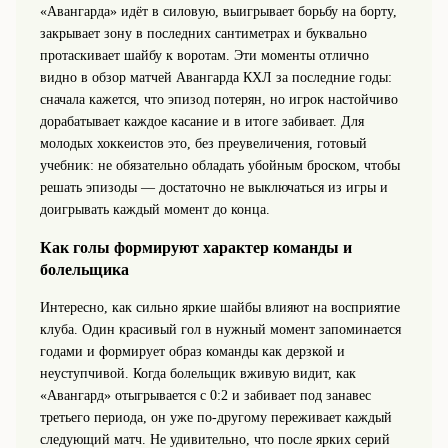
«Авангарда» идёт в силовую, выигрывает борьбу на борту,
закрывает зону в последних сантиметрах и буквально
протаскивает шайбу к воротам. Эти моменты отлично
видно в обзор матчей Авангарда КХЛ за последние годы:
сначала кажется, что эпизод потерян, но игрок настойчиво
дорабатывает каждое касание и в итоге забивает. Для
молодых хоккеистов это, без преувеличения, готовый
учебник: не обязательно обладать убойным броском, чтобы
решать эпизоды — достаточно не выключаться из игры и
доигрывать каждый момент до конца.
Как голы формируют характер команды и
болельщика
Интересно, как сильно яркие шайбы влияют на восприятие
клуба. Один красивый гол в нужный момент запоминается
годами и формирует образ команды как дерзкой и
неуступчивой. Когда болельщик вживую видит, как
«Авангард» отыгрывается с 0:2 и забивает под занавес
третьего периода, он уже по-другому переживает каждый
следующий матч. Не удивительно, что после ярких серий