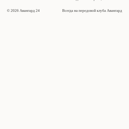
© 2026 Авангард 24
Всегда на передовой клуба Авангард
News
Аналитика
Игроки
Интервью и статьи
История клуба
Матчи
Матчи и результаты
Новости
Новости клуба
Фан-зона