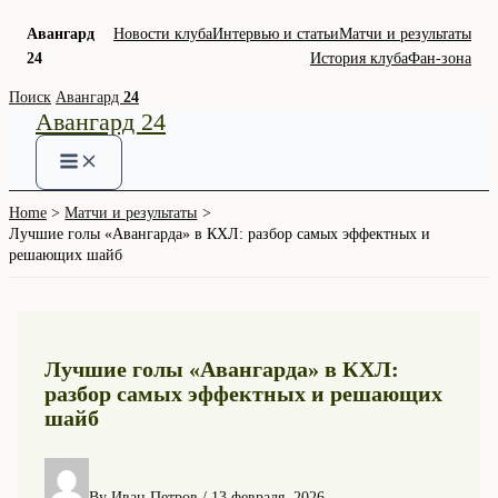
Авангард
Новости клуба
Интервью и статьи
Матчи и результаты
24
История клуба
Фан-зона
Skip
Поиск
Авангард
24
Авангард 24
to
content
Home
Матчи и результаты
Лучшие голы «Авангарда» в КХЛ: разбор самых эффектных и
решающих шайб
Лучшие голы «Авангарда» в КХЛ:
разбор самых эффектных и решающих
шайб
By
Иван Петров
/
13 февраля, 2026