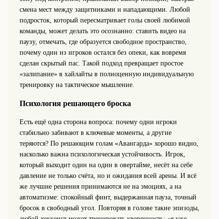
смена мест между защитниками и нападающими. Любой
подросток, который пересматривает голы своей любимой
команды, может делать это осознанно: ставить видео на
паузу, отмечать, где образуется свободное пространство,
почему один из игроков остался без опеки, как вовремя
сделан скрытый пас. Такой подход превращает простое
«залипание» в хайлайты в полноценную индивидуальную
тренировку на тактическое мышление.
Психология решающего броска
Есть ещё одна сторона вопроса: почему одни игроки
стабильно забивают в ключевые моменты, а другие
теряются? По решающим голам «Авангарда» хорошо видно,
насколько важна психологическая устойчивость. Игрок,
который выходит один на один в овертайме, несёт на себе
давление не только счёта, но и ожидания всей арены. И всё
же лучшие решения принимаются не на эмоциях, а на
автоматизме: спокойный финт, выдержанная пауза, точный
бросок в свободный угол. Повторяя в голове такие эпизоды,
любой хоккеист может тренировать уверенность: «я уже