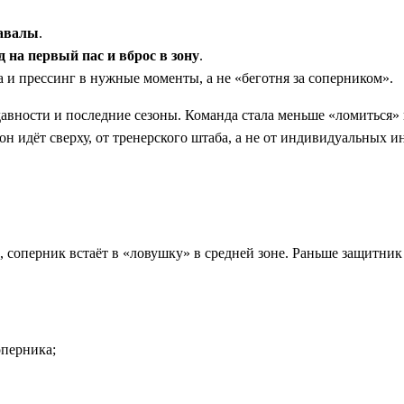
навалы
.
 на первый пас и вброс в зону
.
и прессинг в нужные моменты, а не «беготня за соперником».
давности и последние сезоны. Команда стала меньше «ломиться» 
он идёт сверху, от тренерского штаба, а не от индивидуальных и
1, соперник встаёт в «ловушку» в средней зоне. Раньше защитник
оперника;