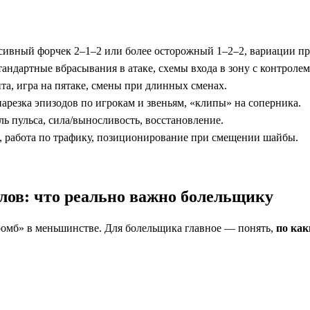
ссивный форчек 2–1–2 или более осторожный 1–2–2, вариации пре
тандартные вбрасывания в атаке, схемы входа в зону с контроле
та, игра на пятаке, смены при длинных сменах.
нарезка эпизодов по игрокам и звеньям, «клипы» на соперника.
оль пульса, сила/выносливость, восстановление.
й, работа по трафику, позиционирование при смещении шайбы.
лов: что реально важно болельщику
ромб» в меньшинстве. Для болельщика главное — понять,
по как