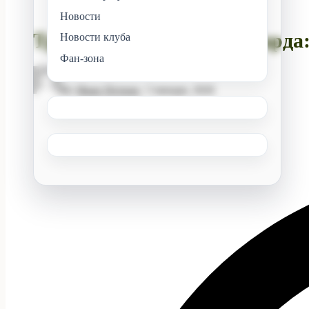
Новости
Тренерский штаб Авангарда: 
Новости клуба
Фан-зона
By
Иван Петров
/
3 января, 2026