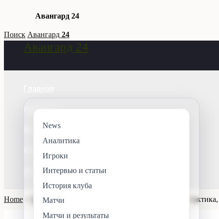
Авангард 24
Skip
Поиск
Авангард
24
Авангард 24
to
Search
content
Главная
Новости
News
Матчи
Аналитика
Игроки
Игроки
Аналитика
Интервью и статьи
История клуба
Home
История клуба
Тренерский штаб Авангарда: тактика,
Матчи
Матчи и результаты