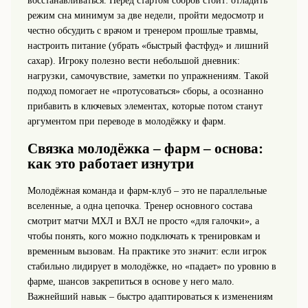
восстанавливаться. Перед стартом сборов стоит: отладить
режим сна минимум за две недели, пройти медосмотр и
честно обсудить с врачом и тренером прошлые травмы,
настроить питание (убрать «быстрый фастфуд» и лишний
сахар). Игроку полезно вести небольшой дневник:
нагрузки, самочувствие, заметки по упражнениям. Такой
подход помогает не «протусоваться» сборы, а осознанно
прибавить в ключевых элементах, которые потом станут
аргументом при переводе в молодёжку и фарм.
Связка молодёжка – фарм – основа:
как это работает изнутри
Молодёжная команда и фарм-клуб – это не параллельные
вселенные, а одна цепочка. Тренер основного состава
смотрит матчи МХЛ и ВХЛ не просто «для галочки», а
чтобы понять, кого можно подключать к тренировкам и
временным вызовам. На практике это значит: если игрок
стабильно лидирует в молодёжке, но «падает» по уровню в
фарме, шансов закрепиться в основе у него мало.
Важнейший навык – быстро адаптироваться к изменениям