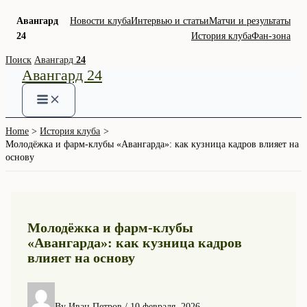
Авангард
Новости клуба
Интервью и статьи
Матчи и результаты
24
История клуба
Фан-зона
Skip
Поиск
Авангард
24
Авангард 24
to
content
Home
История клуба
Молодёжка и фарм-клубы «Авангарда»: как кузница кадров влияет на
основу
Молодёжка и фарм-клубы
«Авангарда»: как кузница кадров
влияет на основу
By
Иван Петров
/
10 февраля, 2026