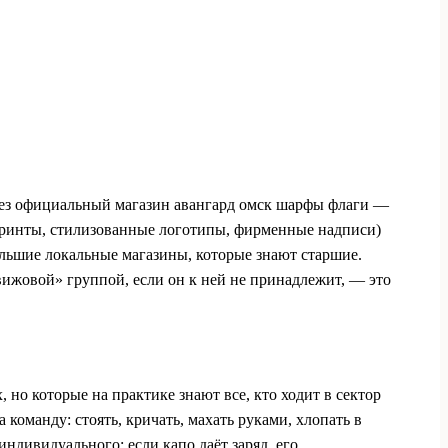
ерез официальный магазин авангард омск шарфы флаги —
 принты, стилизованные логотипы, фирменные надписи)
большие локальные магазины, которые знают старшие.
движовой» группой, если он к ней не принадлежит, — это
 но которые на практике знают все, кто ходит в сектор
команду: стоять, кричать, махать руками, хлопать в
ндивидуального: если капо даёт заряд, его