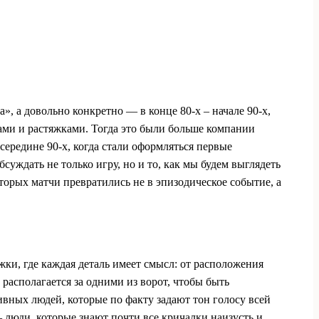
», а довольно конкретно — в конце 80‑х – начале 90‑х,
ми и растяжками. Тогда это были больше компании
 середине 90‑х, когда стали оформляться первые
суждать не только игру, но и то, как мы будем выглядеть
оторых матчи превратились не в эпизодическое событие, а
ки, где каждая деталь имеет смысл: от расположения
 располагается за одними из ворот, чтобы быть
ивных людей, которые по факту задают тон голосу всей
— люди, которые знают почти все кричалки наизусть и