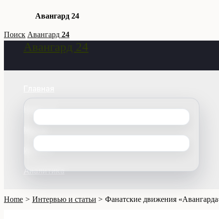
Авангард 24
Skip
Поиск
Авангард
24
Авангард 24
to
Search
content
Главная
Новости
Матчи
Игроки
Аналитика
Home
Интервью и статьи
Фанатские движения «Авангарда»