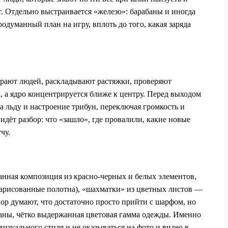
ут. Отдельно выстраивается «железо»: барабаны и иногда
одуманный план на игру, вплоть до того, какая заряда
ирают людей, раскладывают растяжки, проверяют
к, а ядро концентрируется ближе к центру. Перед выходом
 льду и настроение трибун, переключая громкость и
дёт разбор: что «зашло», где провалили, какие новые
чу.
анная композиция из красно-черных и белых элементов,
 нарисованные полотна), «шахматки» из цветных листов —
 пор думают, что достаточно просто прийти с шарфом, но
абаны, чётко выдержанная цветовая гамма одежды. Именно
визуального стиля и не оказываться на фото и видео в