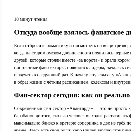
10 минут чтения
Откуда вообще взялось фанатское 
Если отбросить романтику и посмотреть на вещи трезво, о
когда на старом омском дворце спорта появились первы
друзей, которые стояли вместе «за ворота» и орали хором
постоянные фан-секторы, появились лидеры, началась сист
и звучать в следующий раз. К началу «нулевых» у «Аванг
в образ жизни с чётким расписанием, кодексом и внутре
Фан-сектор сегодня: как он реально
Современный фан-сектор «Авангарда» — это не просто ку
барабанов до того, сколько человек выходит растягивать
максимально близко к вратарю соперника в две из трёх п
арены. Здесь есть свои роли: капо (лидер заряда) стоит