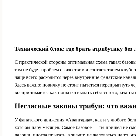
Технический блок: где брать атрибутику без
С практической стороны оптимальная схема такая: базов
там не будет проблем с качеством и соответствием клуб
чаще всего расходится через внутренние фанатские канал
Здесь важно: новичку не стоит пытаться перепрыгнуть чер
воспринимается как попытка выдать себя за того, кем ты
Негласные законы трибун: что важно
У фанатского движения «Авангарда», как и у любого больш
хотя бы пару месяцев. Самое базовое — ты пришёл не смот
ладоши, иногда прыгать, а значит, не жаловаться на то,