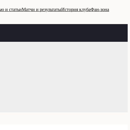
ю и статьи
Матчи и результаты
История клуба
Фан-зона