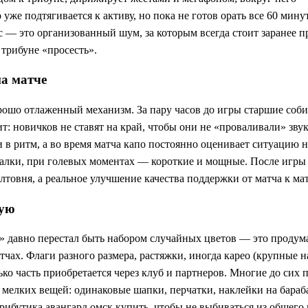
 уже подтягивается к активу, но пока не готов орать все 60 мин
с — это организованный шум, за которым всегда стоит заранее пр
трибуне «просесть».
на матче
орошо отлаженный механизм. За пару часов до игры старшие соб
ит: новичков не ставят на край, чтобы они не «проваливали» зву
в ритм, а во время матча капо постоянно оценивает ситуацию на
алки, при голевых моментах — короткие и мощные. После игры и
болтовня, а реальное улучшение качества поддержки от матча к мат
вую
» давно перестал быть набором случайных цветов — это продум
чах. Флаги разного размера, растяжки, иногда карео (крупные
лько часть приобретается через клуб и партнеров. Многие до сих
ов мелких вещей: одинаковые шапки, перчатки, наклейки на бар
рибутика авангард омск купить, чтобы не выбиваться из общего 