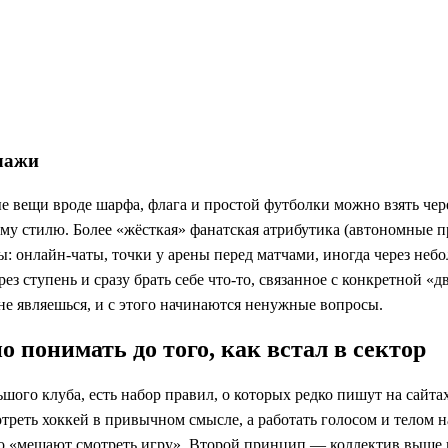
 лажи
ые вещи вроде шарфа, флага и простой футболки можно взять ч
ному стилю. Более «жёсткая» фанатская атрибутика (автономные
ы: онлайн-чаты, точки у арены перед матчами, иногда через не
ез ступень и сразу брать себе что-то, связанное с конкретной «
 не являешься, и с этого начинаются ненужные вопросы.
 понимать до того, как встал в сектор
ого клуба, есть набор правил, о которых редко пишут на сайтах,
реть хоккей в привычном смысле, а работать голосом и телом на 
 что «мешают смотреть игру». Второй принцип — коллектив выше и