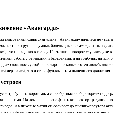
движение «Авангарда»
рганизованная фанатская жизнь «Авангарда» началась не «всегда
е компактные группы шумных болельщиков с самодельными флага
 всё, что приходило в голову. Настоящий поворот случился уже в
емная работа с речевками и барабанами, а на трибунах начали об
арда» сложилось устойчивое ядро: несколько сотен людей, для к
нней иерархией, что и стало фундаментом нынешнего движения.
 устроен
сок трибуны за воротами, а своеобразная «лаборатория» поддерж
 флаг на гимн. На домашней арене фанатский сектор традиционно
ериодов, и в пиковые матчи он собирает до тысячи–полутора акт
 лицом к трибуне, дирижирует жестами и мегафоном; вокруг него 