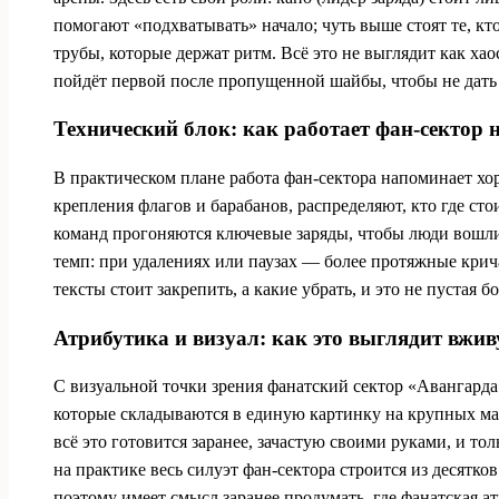
помогают «подхватывать» начало; чуть выше стоят те, кто
трубы, которые держат ритм. Всё это не выглядит как хао
пойдёт первой после пропущенной шайбы, чтобы не дать 
Технический блок: как работает фан-сектор 
В практическом плане работа фан-сектора напоминает х
крепления флагов и барабанов, распределяют, кто где сто
команд прогоняются ключевые заряды, чтобы люди вошли 
темп: при удалениях или паузах — более протяжные крич
тексты стоит закрепить, а какие убрать, и это не пустая 
Атрибутика и визуал: как это выглядит вжи
С визуальной точки зрения фанатский сектор «Авангарда
которые складываются в единую картинку на крупных мат
всё это готовится заранее, зачастую своими руками, и то
на практике весь силуэт фан-сектора строится из десятк
поэтому имеет смысл заранее продумать, где фанатская ат