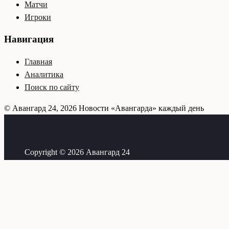
Матчи
Игроки
Навигация
Главная
Аналитика
Поиск по сайту
© Авангард 24, 2026
Новости «Авангарда» каждый день
Copyright © 2026 Авангард 24
Классические рубрики