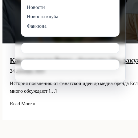
Новости
Новости клуба
Фан-зона
Как рождался бренд «Авангард 24»: зак
24 декабря, 2025
История появления: от фанатской идеи до медиа-бренда Ес
много обсуждают […]
Как
Read More »
рождался
бренд
«Авангард
24»: