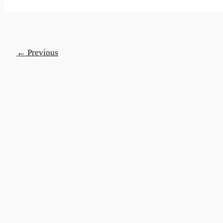
сезона:
чего
ждать
от
←
Previous
«Авангарда»
в
этом
году