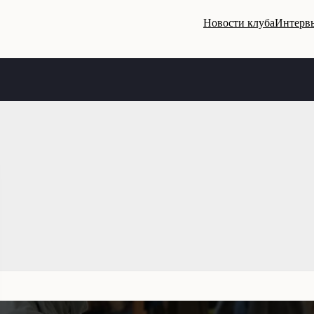
Новости клуба
Интервь