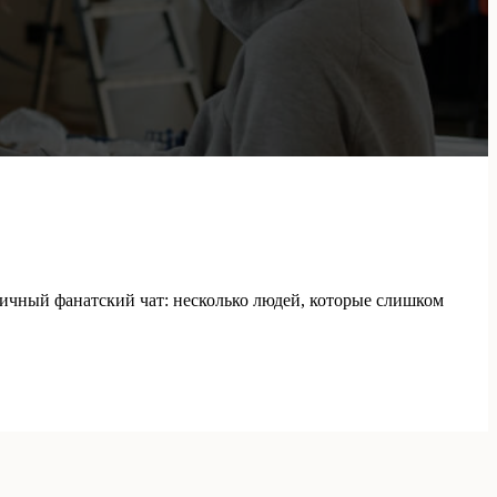
пичный фанатский чат: несколько людей, которые слишком